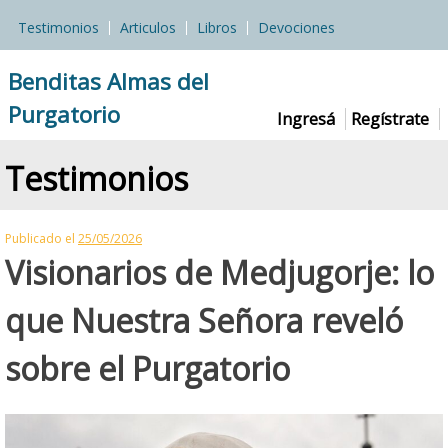
Skip
Testimonios
Articulos
Libros
Devociones
to
content
Benditas Almas del
Purgatorio
Ingresá
Regístrate
Testimonios
Publicado el
25/05/2026
Visionarios de Medjugorje: lo
que Nuestra Señora reveló
sobre el Purgatorio