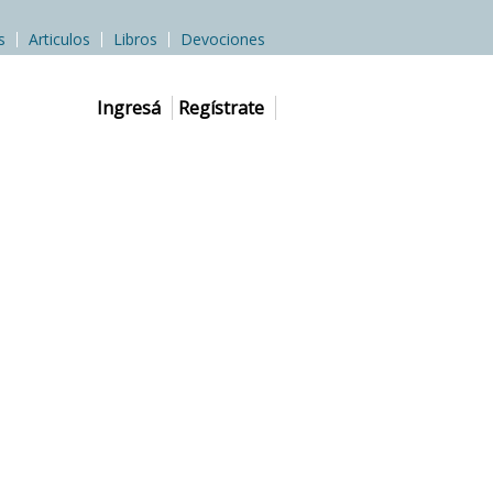
s
Articulos
Libros
Devociones
Ingresá
Regístrate