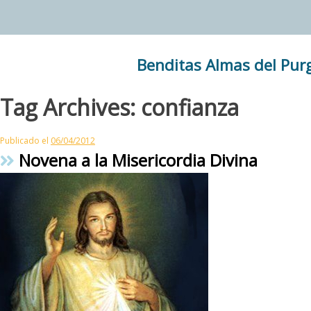
Skip
to
content
Benditas Almas del Pur
Tag Archives:
confianza
Publicado el
06/04/2012
Novena a la Misericordia Divina