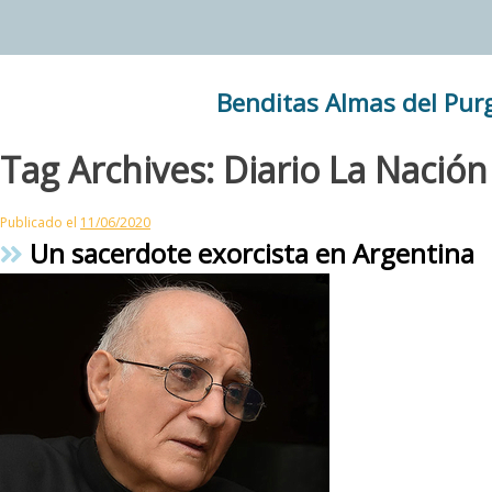
Skip
to
content
Benditas Almas del Pur
Tag Archives:
Diario La Nación
Publicado el
11/06/2020
Un sacerdote exorcista en Argentina