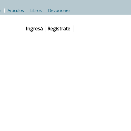
s
Articulos
Libros
Devociones
Ingresá
Regístrate