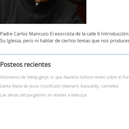
Padre Carlos Mancuso El exorcista de la calle 6 Introducción
Su Iglesia, pero ni hablar de ciertos temas que nos produc
Posteos recientes
Visionarios de Medjugorje: lo que Nuestra Señora reveló sobre el Pu
Santa María de Jesús Crucificado (Mariam) Baouardy, carmelita
Las almas del purgatorio se revelan a Natuzza