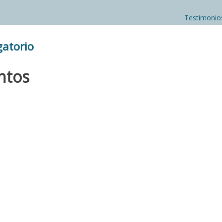
Testimonio
gatorio
untos