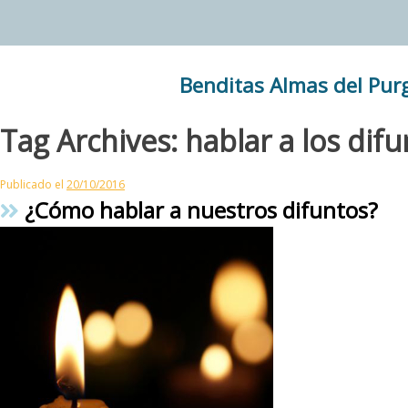
Skip
to
content
Benditas Almas del Pur
Tag Archives:
hablar a los dif
Publicado el
20/10/2016
¿Cómo hablar a nuestros difuntos?