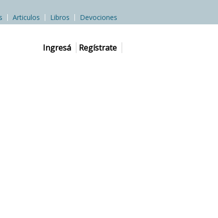
s
Articulos
Libros
Devociones
Ingresá
Regístrate