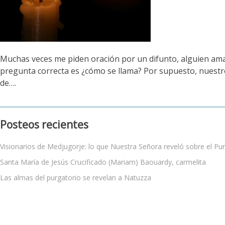
Muchas veces me piden oración por un difunto, alguien am
pregunta correcta es ¿cómo se llama? Por supuesto, nuestro
de….
Posteos recientes
Visionarios de Medjugorje: lo que Nuestra Señora reveló sobre el Pu
Santa María de Jesús Crucificado (Mariam) Baouardy, carmelita
Las almas del purgatorio se revelan a Natuzza