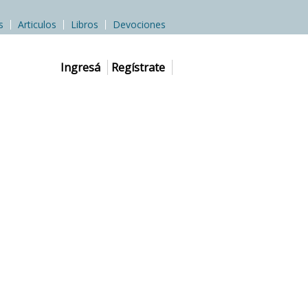
s
Articulos
Libros
Devociones
Ingresá
Regístrate